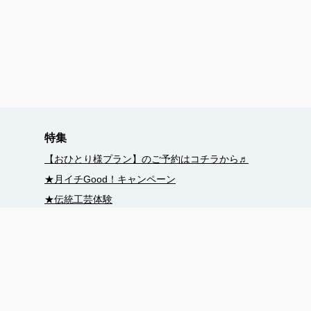
特集
【おひとり様プラン】のご予約はコチラから♬
★月イチGood！キャンペーン
★伝統工芸体験
★少人数貸切『たびあわせ』プラン
★グループ・団体
★修学旅行
★平和を学ぶ・つなぐ
★世界遺産をめぐる！