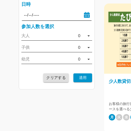
日時
参加人数を選択
大人
0
子供
0
幼児
0
クリアする
適用
少人数貸切
お客様の旅行
ースを選べる
トなガイドプ
月
火
水
日前までとなります。 ◆下記
となります <m
首里城 夕方さ