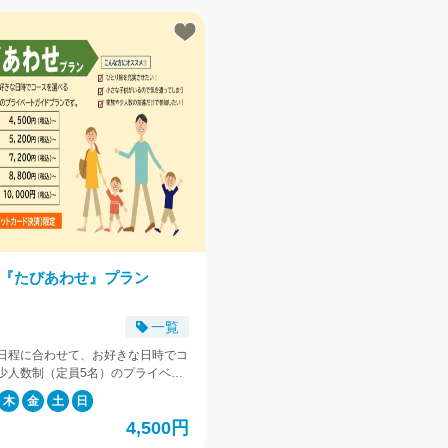
『たびあわせ』プラン
一覧
日程に合わせて、お好きな日時でコ
少人数制（定員5名）のプライベー
ランです！ ※予約受付：30日前～3
木
金
土
日
の２コースは対象外
4,500円
(__)m> ・(73) 世界遺産 玉陵と
んぽ ・(72) 沖縄ホテルと栄町市