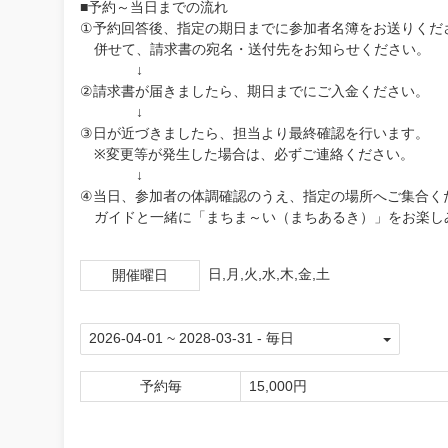
■予約～当日までの流れ
①予約回答後、指定の期日までに参加者名簿をお送りくだ
併せて、請求書の宛名・送付先をお知らせください。
↓
②請求書が届きましたら、期日までにご入金ください。
↓
③日が近づきましたら、担当より最終確認を行います。
※変更等が発生した場合は、必ずご連絡ください。
↓
④当日、参加者の体調確認のうえ、指定の場所へご集合く
ガイドと一緒に「まちま～い（まちあるき）」をお楽しみく
日,月,火,水,木,金,土
開催曜日
予約毎
15,000円