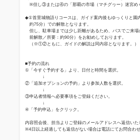
※但し③または④の「那覇の市場（マチグヮー）迷宮めぐ
◆①首里城物語りコースは、ガイド案内後もゆっくりと園
約75分）での解散となります。
但し、駐車場までは少し距離があるため、バスでご来場
前解散／所要：約90分）をお勧めしております。
（※①②ともに、ガイドの解説は同内容となります。）
■予約の流れ
①「今すぐ予約する」より、日付と時間を選択。
↓
②「追加オプションの予約」より参加人数を選択。
↓
③申込者情報へ必要事項をご登録ください。
↓
④「予約申込」をクリック。
内容照会後、担当よりご登録のメールアドレスへ返信いた
※4日以上経過しても返信がない場合は電話にてお問合わ