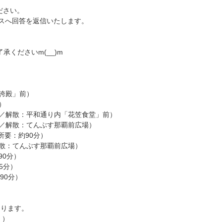
ださい。
スへ回答を返信いたします。
くださいm(__)m
誇殿」前）
）
／解散：平和通り内「花笠食堂」前）
／解散：てんぶす那覇前広場）
要：約90分）
散：てんぶす那覇前広場）
90分）
5分）
90分）
なります。
。）