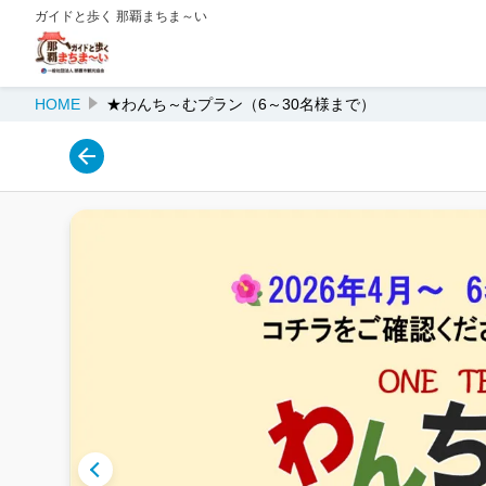
ガイドと歩く 那覇まちま～い
HOME
★わんち～むプラン（6～30名様まで）