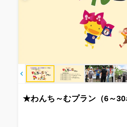
★わんち～むプラン（6～3