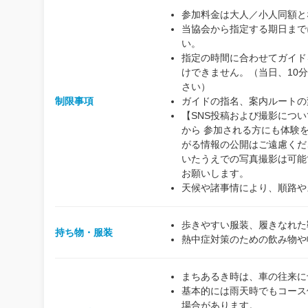
参加料金は大人／小人同額と
当協会から指定する期日まで
い。
指定の時間に合わせてガイド
けできません。（当日、10
さい）
制限事項
ガイドの指名、案内ルートの
【SNS投稿および撮影につ
から 参加される方にも体験
がる情報の公開はご遠慮くだ
いたうえでの写真撮影は可能
お願いします。
天候や諸事情により、順路や
歩きやすい服装、履きなれた
持ち物・服装
熱中症対策のための飲み物や
まちあるき時は、車の往来に
基本的には雨天時でもコース
場合があります。