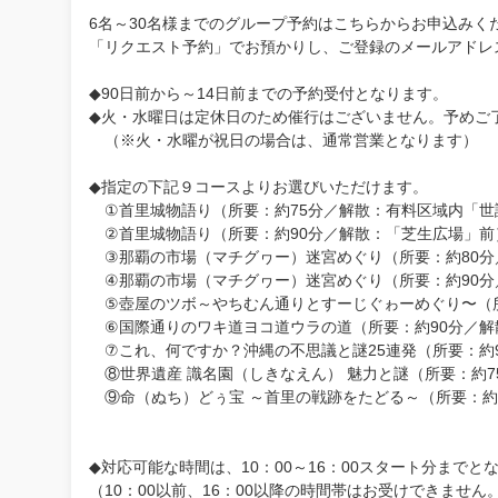
6名～30名様までのグループ予約はこちらからお申込みく
「リクエスト予約」でお預かりし、ご登録のメールアドレ
◆90日前から～14日前までの予約受付となります。
◆火・水曜日は定休日のため催行はございません。予めご了承
（※火・水曜が祝日の場合は、通常営業となります）
◆指定の下記９コースよりお選びいただけます。
①首里城物語り（所要：約75分／解散：有料区域内「世
②首里城物語り（所要：約90分／解散：「芝生広場」前
③那覇の市場（マチグヮー）迷宮めぐり（所要：約80分
④那覇の市場（マチグヮー）迷宮めぐり（所要：約90分
⑤壺屋のツボ～やちむん通りとすーじぐゎーめぐり〜（所
⑥国際通りのワキ道ヨコ道ウラの道（所要：約90分／解
⑦これ、何ですか？沖縄の不思議と謎25連発（所要：約
⑧世界遺産 識名園（しきなえん） 魅力と謎（所要：約7
⑨命（ぬち）どぅ宝 ～首里の戦跡をたどる～（所要：約
◆対応可能な時間は、10：00～16：00スタート分までと
（10：00以前、16：00以降の時間帯はお受けできません