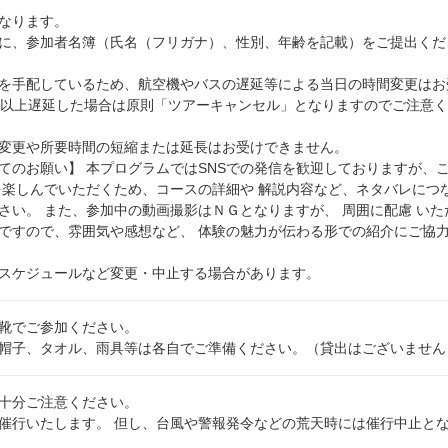
なります。
に、参加者名簿（氏名（フリガナ）、性別、年齢を記載）をご提出くだ
を手配しているため、航空機やバスの遅延等による当日の時間変更はお
分以上遅延した場合は原則「ツアーキャンセル」となりますのでご注意
変更や所要時間の短縮または延長はお受けできません。
いてのお願い】 本プログラムではSNSでの発信を歓迎しておりますが、
を楽しんでいただくため、コースの詳細や 解説内容など、ネタバレにつ
さい。 また、参加中の動画撮影はＮＧとなりますが、 周囲に配慮 いた
ですので、雰囲気や感想など、 体験の魅力が伝わる形での紹介にご協
スケジュールなど変更・中止する場合があります。
靴でご参加ください。
帽子、タオル、雨具等は各自でご準備ください。（貸出はございません
十分ご注意ください。
催行いたします。 但し、台風や警報発令などの荒天時には催行中止と