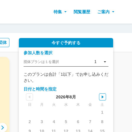
特集
閲覧履歴
ご案内
団体
今すぐ予約する
参加人数を選択
1
団体プランは１を選択
このプランは合計「1以下」でお申し込みくだ
さい。
日付と時間を指定
2026年8月
日
月
火
水
木
金
土
1
2
3
4
5
6
7
8
9
10
11
12
13
14
15