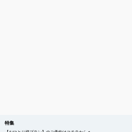
【那覇市観光協会公式】沖縄那覇の観光情報サイト | NAHANAVI（ナハナビ）
特集