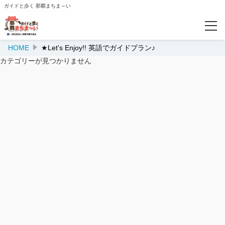
ガイドと歩く 那覇まちま～い
HOME
★Let's Enjoy!! 英語でガイドプラン♪
特集
カテゴリーが見つかりません
【おひとり様プラン】のご予約はコチラから♬
★月イチGood！キャンペーン
★伝統工芸体験
★少人数貸切『たびあわせ』プラン
★グループ・団体
★修学旅行
★平和を学ぶ・つなぐ