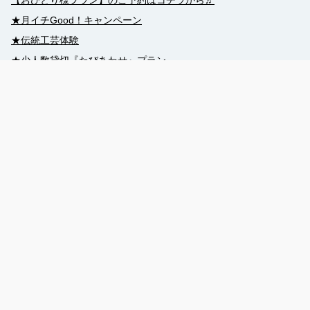
【おひとり様プラン】のご予約はコチラから♬
★月イチGood！キャンペーン
★伝統工芸体験
★少人数貸切『たびあわせ』プラン
★グループ・団体
★修学旅行
★平和を学ぶ・つなぐ
★世界遺産をめぐる！
★沖縄の酒『琉球泡盛』‼
098-860-5780
machiaruki@naha-navi.or.jp
沖縄県那覇市牧志3丁目2番10号 てんぶす那覇1F（一般
社団法人 那覇市観光協会 内） Okinawa Naha Makishi 3-
2-10 Tenbusu Naha 1F (Naha City Tourism Association)
営業時間（現地時間）：9:00 - 17:00